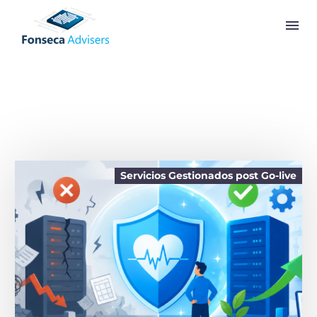
Back
B1 Intercompany
Beas Manufacturing
Perfion PIM
Produmex WMS
SAP Business One
Servicio de campo y reparación con tecnología BEAS
Servicios Gestionados post Go-live
Back
Para Partners Estratégicos
Back
Programa de Intercambio de Leads con Aliados
Estratégicos
Servicios de Implementación White Label