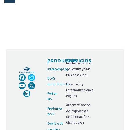
PRODUCTOS
SERVICIOS
B1
Implementación
Intercompany
de Boyum y SAP
Business One
BEAS
manufacturing
Desarrollo y
Personalizaciones
Perfion
Boyum
PIM
Automatización
Produmex
de los procesos
WMS
de fabricación y
distribución
Servicio de
campo y