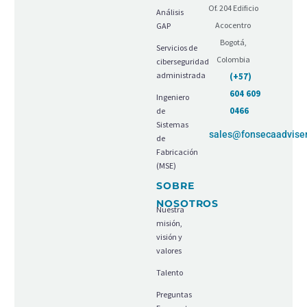
Of. 204 Edificio
Análisis
Acocentro
GAP
Bogotá,
Servicios de
Colombia
ciberseguridad
administrada
(+57)
604 609
Ingeniero
0466
de
Sistemas
sales@fonsecaadvise
de
Fabricación
(MSE)
SOBRE
NOSOTROS
Nuestra
misión,
visión y
valores
Talento
Preguntas