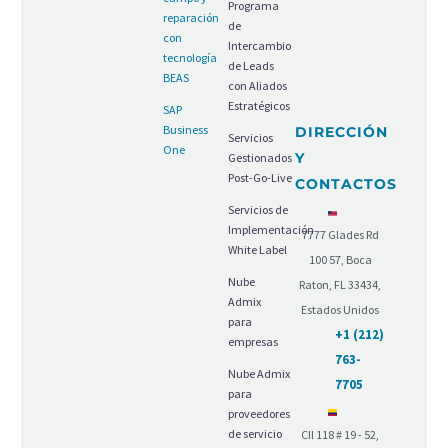
Programa
reparación
de
con
Intercambio
tecnología
de Leads
BEAS
con Aliados
Estratégicos
SAP
Business
DIRECCIÓN
Servicios
One
Y
Gestionados
Post-Go-Live
CONTACTOS
Servicios de
Implementación
7777 Glades Rd
White Label
100 57, Boca
Nube
Raton, FL 33434,
Admix
Estados Unidos
para
+1 (212)
empresas
763-
Nube Admix
7705
para
proveedores
de servicio
Cll 118 # 19 - 52,