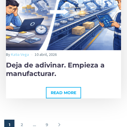
By
Katia Vega
10 abril, 2026
Deja de adivinar. Empieza a
manufacturar.
READ MORE
1
2
…
9